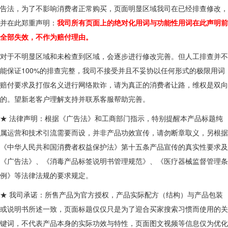
告法，为了不影响消费者正常购买，页面明显区域我司在已经排查修改，
并在此郑重声明：
我司所有页面上的绝对化用词与功能性用词在此声明前
全部失效，不作为赔付理由。
对于不明显区域和未检查到区域，会逐步进行修改完善。但人工排查并不
能保证100%的排查完整，我司不接受并且不妥协以任何形式的极限用词
赔付要求及打假名义进行网络欺诈，请为真正的消费者让路，维权是双向
的。望新老客户理解支持并联系客服帮助完善。
★ 法律声明：根据《广告法》和工商部门指示，特别提醒本产品标题纯
属运营和技术引流需要而设，并非产品功效宣传，请勿断章取义，另根据
《中华人民共和国消费者权益保护法》第十五条产品宣传的真实性要求及
《广告法》、《消毒产品标签说明书管理规范》、《医疗器械监督管理条
例》等法律法规的要求规定。
★ 我司承诺：所售产品为官方授权，产品实际配方（结构）与产品包装
或说明书所述一致，页面标题仅仅只是为了迎合买家搜索习惯而使用的关
键词，不代表产品本身的实际功效与特性，页面图文视频等信息仅为优化